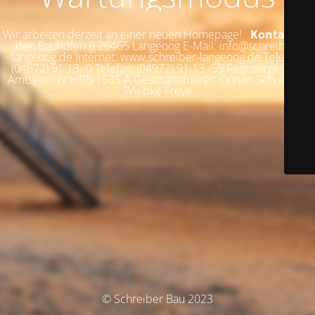
Wir arbeiten derzeit an einer neuen Homepage!
Kontakt
An
den Bauhöfen 6 26465 Langeoog E-Mail: info@schreiber-
langeoog.de Internet: www.schreiber-langeoog.de Telefon:
(04972) 91 13 -0 Telefax: (04972) 91 13 -59 Registergericht:
Amtsgericht HRB 1535 A Geschäftsführer: Onnen Schreiber,
Wiebke Freye
© Schreiber Bau 2023