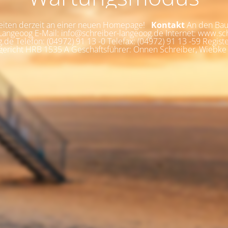
eiten derzeit an einer neuen Homepage!
Kontakt
An den Bau
angeoog E-Mail: info@schreiber-langeoog.de Internet: www.sc
.de Telefon: (04972) 91 13 -0 Telefax: (04972) 91 13 -59 Registe
ericht HRB 1535 A Geschäftsführer: Onnen Schreiber, Wiebke