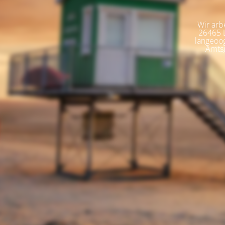
Wir arb
26465 L
langeoog
Amtsg