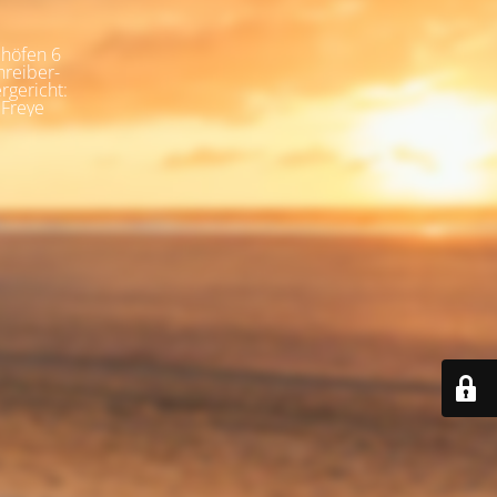
höfen 6
hreiber-
rgericht:
 Freye